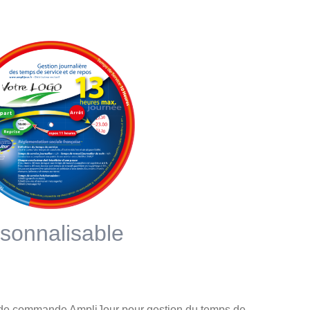
sonnalisable
 de commande
AmpliJour pour gestion du temps de