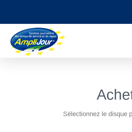
Passer
au
contenu
Achet
Sélectionnez le disque pe