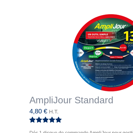
AmpliJour Standard
4,80
€
H.T.
Note
5.00
sur
Dés 1 disque de commande
AmpliJour pour gesti