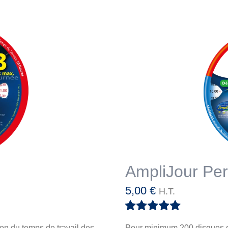
AmpliJour Per
5,00
€
H.T.
Note
5.00
sur
on du temps de travail des
Pour minimum 200 disques