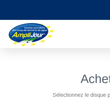
Passer
au
contenu
Achet
Sélectionnez le disque pe