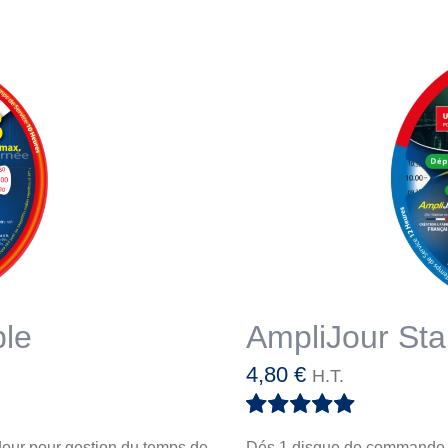
ble
AmpliJour St
4,80
€
H.T.
Note
5.00
sur
our pour gestion du temps de
Dés 1 disque de commande