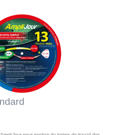
andard
AmpliJour pour gestion du temps de travail des