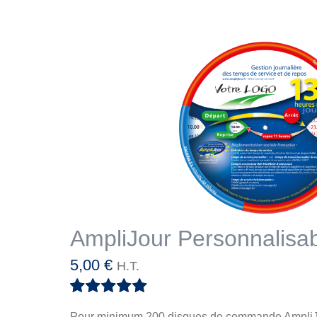
AmpliJour Personnalisa
5,00
€
H.T.
Note
5.00
sur
Pour minimum 200 disques de commande
AmpliJ