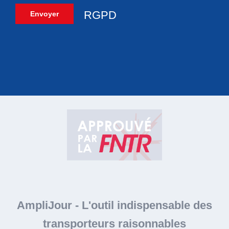
RGPD
Veuillez laisser ce champ vide.
AmpliJour
-
L'outil indispensable des
transporteurs raisonnables