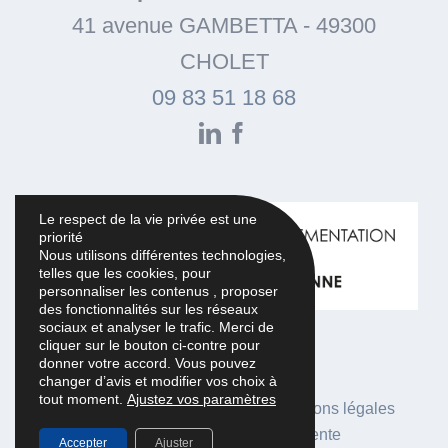
41 avenue GAMBETTA
-
49300
CHOLET
09 83 51 18 68
LinkedIn
Facebook
Le respect de la vie privée est une
priorité
Nous utilisons différentes technologies,
telles que les cookies, pour
personnaliser les contenus , proposer
des fonctionnalités sur les réseaux
sociaux et analyser le trafic. Merci de
cliquer sur le bouton ci-contre pour
donner votre accord. Vous pouvez
changer d’avis et modifier vos choix à
tout moment.
Ajustez vos paramètres
Réalisation Agence iStudio
|
Mentions légales
|
Conditions générales de vente
Accepter
Ajuster