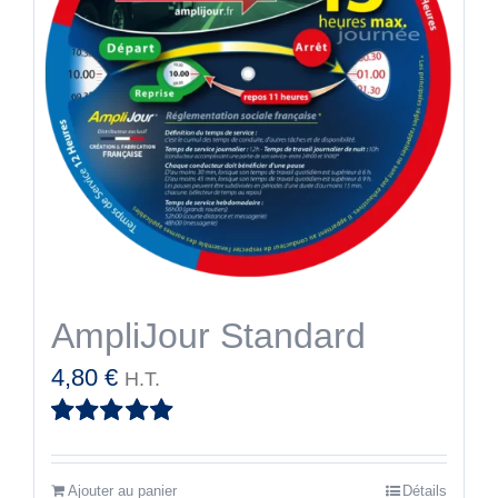
AmpliJour Standard
4,80
€
H.T.
Note
5.00
sur
5
Ajouter au panier
Détails