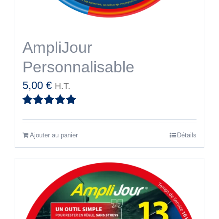
AmpliJour
Personnalisable
5,00
€
H.T.
Note
5.00
sur
5
Ajouter au panier
Détails