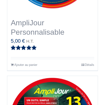
AmpliJour
Personnalisable
5,00
€
H.T.
Note
5.00
sur
5
Ajouter au panier
Détails