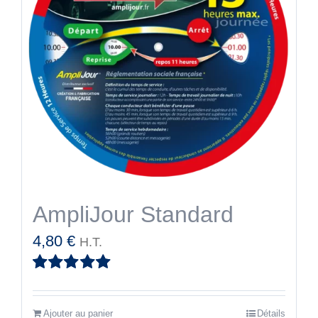
AmpliJour Standard
4,80
€
H.T.
Note
5.00
sur
5
Ajouter au panier
Détails