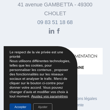
41 avenue GAMBETTA
-
49300
CHOLET
09 83 51 18 68
LinkedIn
Facebook
Le respect de la vie privée est une
priorité
Nous utilisons différentes technologies,
telles que les cookies, pour
personnaliser les contenus , proposer
des fonctionnalités sur les réseaux
sociaux et analyser le trafic. Merci de
cliquer sur le bouton ci-contre pour
donner votre accord. Vous pouvez
changer d’avis et modifier vos choix à
tout moment.
Ajustez vos paramètres
Réalisation Agence iStudio
|
Mentions légales
|
Conditions générales de vente
Accepter
Ajuster