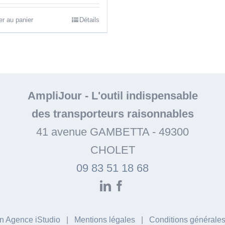
5.00
sur
er au panier
Détails
AmpliJour
-
L'outil indispensable
des transporteurs raisonnables
41 avenue GAMBETTA
-
49300
CHOLET
09 83 51 18 68
LinkedIn
Facebook
on Agence iStudio
|
Mentions légales
|
Conditions générales