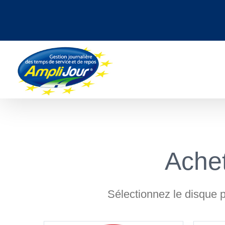
Passer
au
contenu
Achet
Sélectionnez le disque pe