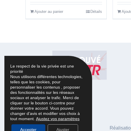
Note
5.00
sur
Note
5
5
Ajouter au panier
Détails
Ajout
Le respect de la vie privée est une
priorité
Nous utilisons différentes technologies,
telles que les cookies, pour
personnaliser les contenus , proposer
des fonctionnalités sur les réseaux
sociaux et analyser le trafic. Merci de
cliquer sur le bouton ci-contre pour
donner votre accord. Vous pouvez
changer d’avis et modifier vos choix à
tout moment.
Ajustez vos paramètres
Réalisati
Accepter
Ajuster