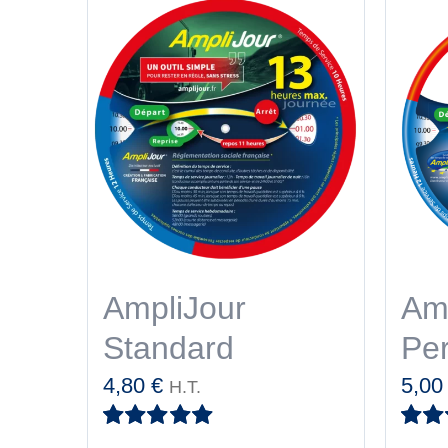
AmpliJour
Am
Standard
Per
4,80
€
5,0
H.T.