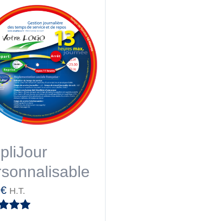
pliJour
sonnalisable
0
€
H.T.