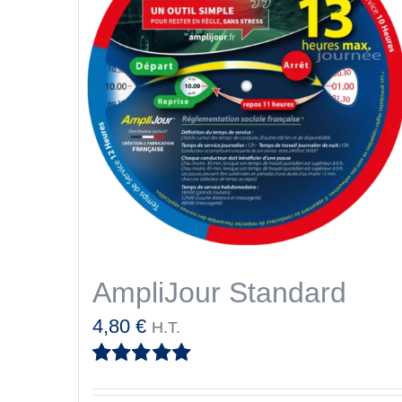
AmpliJour Standard
4,80
€
H.T.
Note
5.00
sur
5