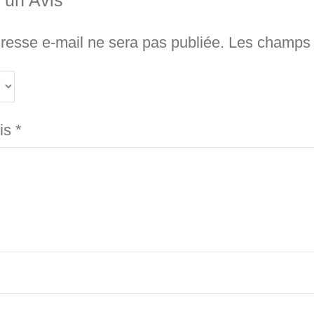
 un Avis
resse e-mail ne sera pas publiée.
Les champs o
vis
*