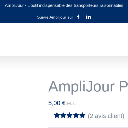
AmpliJour
-
L'outil indispensable des transporteurs raisonnables
Facebook
LinkedIn
AmpliJour P
5,00
€
H.T.
(
2
avis client)
Noté
2
5.00
sur